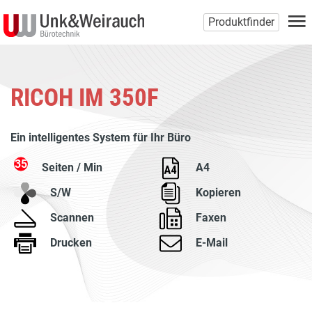
Produktfinder
RICOH IM 350F
Ein intelligentes System für Ihr Büro
35
Seiten / Min
A4
S/W
Kopieren
Scannen
Faxen
Drucken
E-Mail