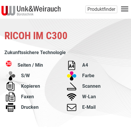
Produktfinder
RICOH IM C300
Zukunftssichere Technologie
30
Seiten / Min
A4
S/W
Farbe
Kopieren
Scannen
Faxen
W-Lan
Drucken
E-Mail